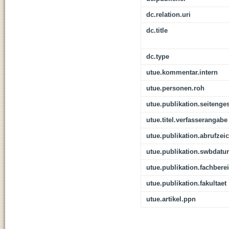
dc.relation.uri
dc.title
dc.type
utue.kommentar.intern
utue.personen.roh
utue.publikation.seitenge
utue.titel.verfasserangabe
utue.publikation.abrufzei
utue.publikation.swbdat
utue.publikation.fachbere
utue.publikation.fakultaet
utue.artikel.ppn