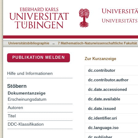
Modifikation von Zellen und blutkontaktiere
DSpace Repositorium (Manakin basiert)
Geweberegeneration
Universitätsbibliographie
→
7 Mathematisch-Naturwissenschaftliche Fakultät
PUBLIKATION MELDEN
Zur Kurzanzeige
dc.contributor
Hilfe und Informationen
dc.contributor.author
Stöbern
dc.date.accessioned
Dokumentanzeige
dc.date.available
Erscheinungsdatum
Autoren
dc.date.issued
Titel
dc.identifier.uri
DDC-Klassifikation
dc.language.iso
dc.publisher