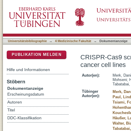
CRISPR-Cas9 screens reveal common essenti
DSpace Repositorium (Manakin basiert)
Universitätsbibliographie
→
4 Medizinische Fakultät
→
Dokumentanzeige
PUBLIKATION MELDEN
CRISPR-Cas9 scr
cancer cell lines
Hilfe und Informationen
Autor(en):
Merk, Dani
Mohseni
;
Stöbern
Tabatabai,
Dokumentanzeige
Tübinger
Merk, Dani
Erscheinungsdatum
Autor(en):
Paul, Lin
Autoren
Tsiami, Fo
Hohenthan
Titel
Kouchesfa
DDC-Klassifikation
Häußer, L
Walter, Bi
Tabatabai