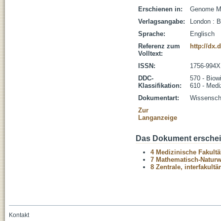
Erschienen in:
Genome Med
Verlagsangabe:
London : 
Sprache:
Englisch
Referenz zum
http://dx.
Volltext:
ISSN:
1756-994X
DDC-
570 - Biow
Klassifikation:
610 - Medi
Dokumentart:
Wissenscha
Zur
Langanzeige
Das Dokument erschein
4 Medizinische Fakultä
7 Mathematisch-Naturwi
8 Zentrale, interfakult
Kontakt