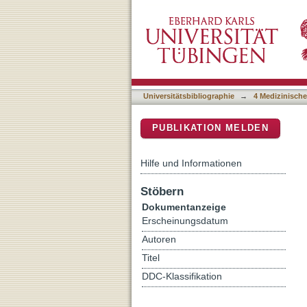
MRI-ARSACS: An Imaging 
DSpace Repositorium (Manakin b
(ARSACS) Identification
Universitätsbibliographie
→
4 Medizinische
PUBLIKATION MELDEN
Hilfe und Informationen
Stöbern
Dokumentanzeige
Erscheinungsdatum
Autoren
Titel
DDC-Klassifikation