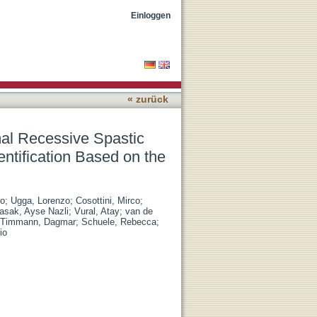
a of Charlevoix-Saguenay
Einloggen
« zurück
al Recessive Spastic
tification Based on the
io
;
Ugga, Lorenzo
;
Cosottini, Mirco
;
asak, Ayse Nazli
;
Vural, Atay
;
van de
Timmann, Dagmar
;
Schuele, Rebecca
;
io