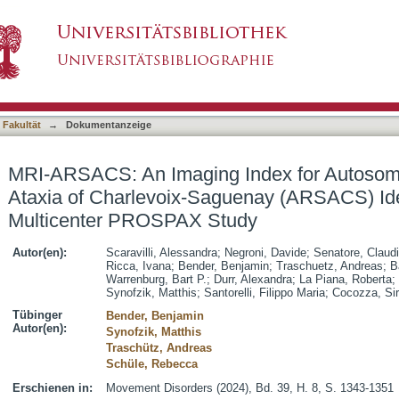
Index for Autosomal Recessive Spastic Ataxi
asiert)
 Based on the Multicenter PROSPAX Study
 Fakultät
→
Dokumentanzeige
MRI-ARSACS: An Imaging Index for Autosom
Ataxia of Charlevoix-Saguenay (ARSACS) Iden
Multicenter PROSPAX Study
Autor(en):
Scaravilli, Alessandra
;
Negroni, Davide
;
Senatore, Claud
Ricca, Ivana
;
Bender, Benjamin
;
Traschuetz, Andreas
;
B
Warrenburg, Bart P.
;
Durr, Alexandra
;
La Piana, Roberta
;
Synofzik, Matthis
;
Santorelli, Filippo Maria
;
Cocozza, Sir
Tübinger
Bender, Benjamin
Autor(en):
Synofzik, Matthis
Traschütz, Andreas
Schüle, Rebecca
Erschienen in:
Movement Disorders (2024), Bd. 39, H. 8, S. 1343-1351