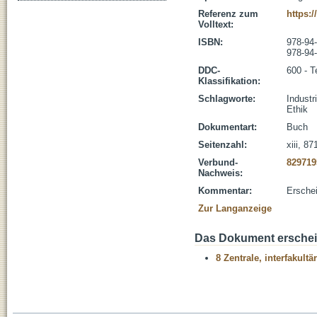
Referenz zum
https:/
Volltext:
ISBN:
978-94
978-94
DDC-
600 - T
Klassifikation:
Schlagworte:
Industr
Ethik
Dokumentart:
Buch
Seitenzahl:
xiii, 87
Verbund-
829719
Nachweis:
Kommentar:
Ersche
Zur Langanzeige
Das Dokument erschein
8 Zentrale, interfakult