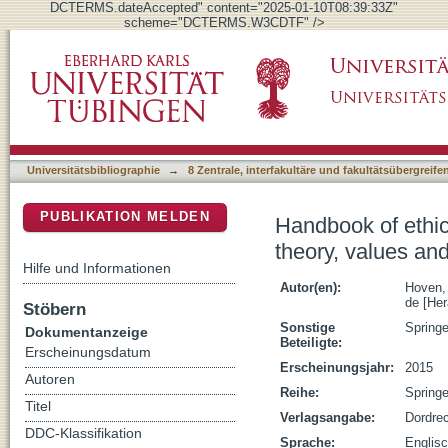
DCTERMS.dateAccepted" content="2025-01-10T08:39:33Z"
scheme="DCTERMS.W3CDTF" />
Handbook of ethics, values, and technological
DSpace Repositorium (Manakin basiert)
domains
Universitätsbibliographie
→
8 Zentrale, interfakultäre und fakultätsübergreif
PUBLIKATION MELDEN
Handbook of ethic
theory, values an
Hilfe und Informationen
Autor(en):
Hoven,
de [Her
Stöbern
Sonstige
Spring
Dokumentanzeige
Beteiligte:
Erscheinungsdatum
Erscheinungsjahr:
2015
Autoren
Reihe:
Springe
Titel
Verlagsangabe:
Dordrec
DDC-Klassifikation
Sprache:
Englis