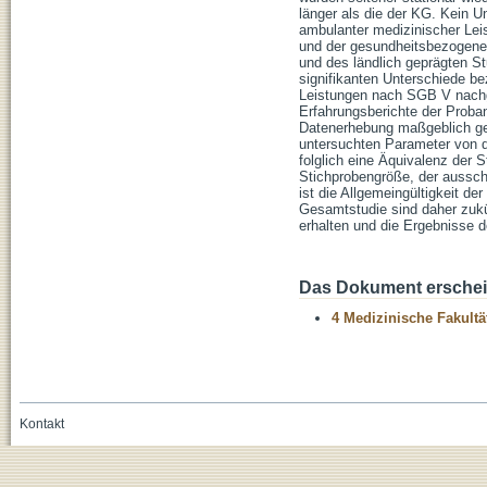
länger als die der KG. Kein U
ambulanter medizinischer Le
und der gesundheitsbezogenen
und des ländlich geprägten St
signifikanten Unterschiede b
Leistungen nach SGB V nachg
Erfahrungsberichte der Proba
Datenerhebung maßgeblich ge
untersuchten Parameter von 
folglich eine Äquivalenz der 
Stichprobengröße, der aussch
ist die Allgemeingültigkeit 
Gesamtstudie sind daher zukü
erhalten und die Ergebnisse d
Das Dokument erschein
4 Medizinische Fakultä
Kontakt