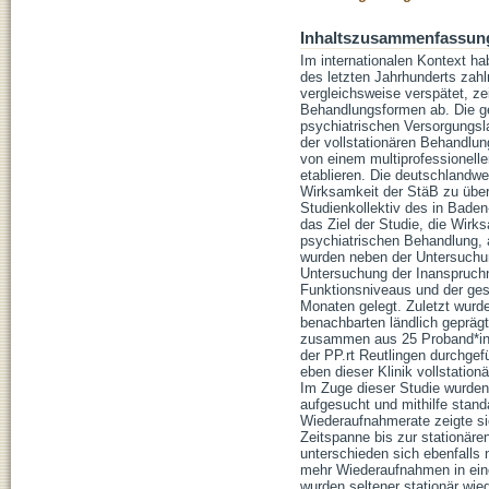
Inhaltszusammenfassun
Im internationalen Kontext ha
des letzten Jahrhunderts zah
vergleichsweise verspätet, z
Behandlungsformen ab. Die ge
psychiatrischen Versorgungs
der vollstationären Behandlun
von einem multiprofessionell
etablieren. Die deutschlandwe
Wirksamkeit der StäB zu über
Studienkollektiv des in Bade
das Ziel der Studie, die Wirk
psychiatrischen Behandlung, a
wurden neben der Untersuchun
Untersuchung der Inanspruch
Funktionsniveaus und der ge
Monaten gelegt. Zuletzt wurd
benachbarten ländlich geprägt
zusammen aus 25 Proband*inn
der PP.rt Reutlingen durchgef
eben dieser Klinik vollstati
Im Zuge dieser Studie wurde
aufgesucht und mithilfe standa
Wiederaufnahmerate zeigte si
Zeitspanne bis zur stationär
unterschieden sich ebenfalls 
mehr Wiederaufnahmen in ein
wurden seltener stationär wi