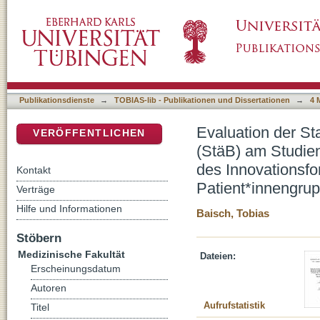
Evaluation der Stationsäquivalenten psychi
DSpace Repositorium (Manakin basiert)
Reutlingen im Rahmen der AKtiV-Studie des
Patient*innengruppenvergleich.
Publikationsdienste
→
TOBIAS-lib - Publikationen und Dissertationen
→
4 
Evaluation der St
VERÖFFENTLICHEN
(StäB) am Studie
des Innovationsf
Kontakt
Patient*innengrup
Verträge
Hilfe und Informationen
Baisch, Tobias
Stöbern
Medizinische Fakultät
Dateien:
Erscheinungsdatum
Autoren
Aufrufstatistik
Titel