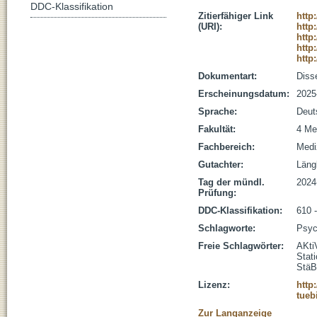
DDC-Klassifikation
Zitierfähiger Link
http
(URI):
http
http
http
http
Dokumentart:
Disse
Erscheinungsdatum:
2025
Sprache:
Deut
Fakultät:
4 Me
Fachbereich:
Medi
Gutachter:
Längl
Tag der mündl.
2024
Prüfung:
DDC-Klassifikation:
610 
Schlagworte:
Psyc
Freie Schlagwörter:
AKti
Stat
StäB
Lizenz:
http
tueb
Zur Langanzeige