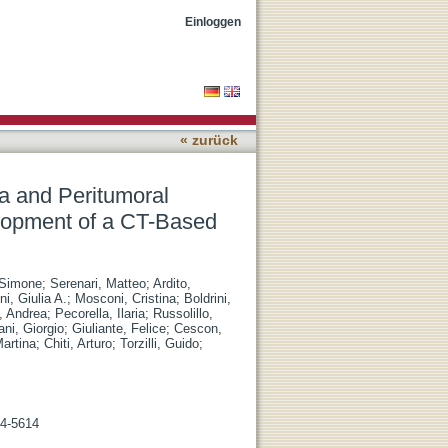
redicts Postoperative
Einloggen
« zurück
a and Peritumoral
elopment of a CT-Based
 Simone
;
Serenari, Matteo
;
Ardito,
i, Giulia A.
;
Mosconi, Cristina
;
Boldrini,
, Andrea
;
Pecorella, Ilaria
;
Russolillo,
ani, Giorgio
;
Giuliante, Felice
;
Cescon,
Martina
;
Chiti, Arturo
;
Torzilli, Guido
;
04-5614