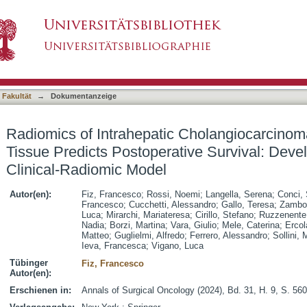
 Cholangiocarcinoma and Peritumoral Tissue P
asiert)
 a CT-Based Clinical-Radiomic Model
 Fakultät
→
Dokumentanzeige
Radiomics of Intrahepatic Cholangiocarcinom
Tissue Predicts Postoperative Survival: Dev
Clinical-Radiomic Model
Autor(en):
Fiz, Francesco
;
Rossi, Noemi
;
Langella, Serena
;
Conci,
Francesco
;
Cucchetti, Alessandro
;
Gallo, Teresa
;
Zambon
Luca
;
Mirarchi, Mariateresa
;
Cirillo, Stefano
;
Ruzzenente
Nadia
;
Borzi, Martina
;
Vara, Giulio
;
Mele, Caterina
;
Ercol
Matteo
;
Guglielmi, Alfredo
;
Ferrero, Alessandro
;
Sollini, 
Ieva, Francesca
;
Vigano, Luca
Tübinger
Fiz, Francesco
Autor(en):
Erschienen in:
Annals of Surgical Oncology (2024), Bd. 31, H. 9, S. 56