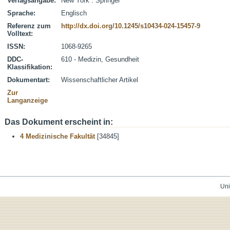
Verlagsangabe:
New York : Springer
Sprache:
Englisch
Referenz zum
http://dx.doi.org/10.1245/s10434-024-15457-9
Volltext:
ISSN:
1068-9265
DDC-
610 - Medizin, Gesundheit
Klassifikation:
Dokumentart:
Wissenschaftlicher Artikel
Zur
Langanzeige
Das Dokument erscheint in:
4 Medizinische Fakultät
[34845]
Uni