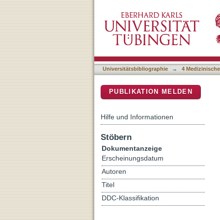
Radiomics of Intrahepatic
DSpace Repositorium (Manakin b
Survival: Development of
Universitätsbibliographie
→
4 Medizinische
PUBLIKATION MELDEN
Hilfe und Informationen
Stöbern
Dokumentanzeige
Erscheinungsdatum
Autoren
Titel
DDC-Klassifikation