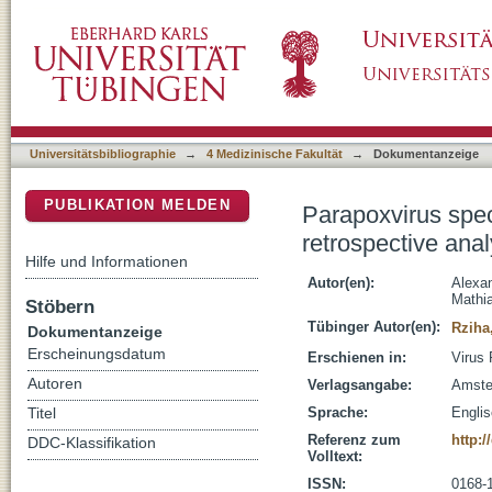
Parapoxvirus species revisited by whole gen
DSpace Repositorium (Manakin basiert)
virus isolates
Universitätsbibliographie
→
4 Medizinische Fakultät
→
Dokumentanzeige
PUBLIKATION MELDEN
Parapoxvirus spe
retrospective anal
Hilfe und Informationen
Autor(en):
Alexan
Mathia
Stöbern
Tübinger Autor(en):
Rziha
Dokumentanzeige
Erscheinungsdatum
Erschienen in:
Virus 
Autoren
Verlagsangabe:
Amste
Sprache:
Engli
Titel
Referenz zum
http:/
DDC-Klassifikation
Volltext:
ISSN:
0168-