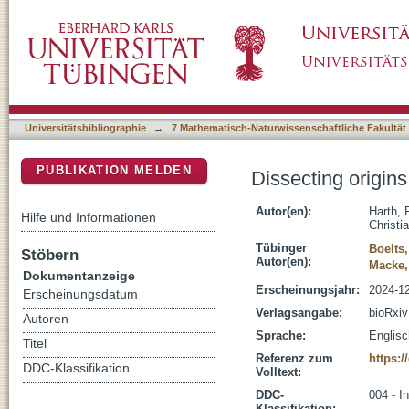
Dissecting origins of wiring specificity in de
DSpace Repositorium (Manakin basiert)
Universitätsbibliographie
→
7 Mathematisch-Naturwissenschaftliche Fakultät
PUBLIKATION MELDEN
Dissecting origins
Autor(en):
Harth, 
Hilfe und Informationen
Christi
Tübinger
Boelts,
Stöbern
Autor(en):
Macke,
Dokumentanzeige
Erscheinungsjahr:
2024-1
Erscheinungsdatum
Verlagsangabe:
bioRxiv
Autoren
Sprache:
Englisc
Titel
Referenz zum
https:/
DDC-Klassifikation
Volltext:
DDC-
004 - I
Klassifikation: