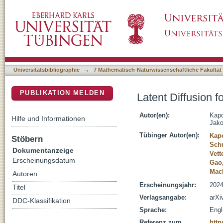
Latent Diffusion for Neural Spiking Data
DSpace Repositorium (Manakin basiert)
Universitätsbibliographie
→
7 Mathematisch-Naturwissenschaftliche Fakultät
PUBLIKATION MELDEN
Latent Diffusion f
Autor(en):
Kapo
Hilfe und Informationen
Jako
Tübinger Autor(en):
Kapo
Stöbern
Sch
Dokumentanzeige
Vett
Erscheinungsdatum
Gao,
Mack
Autoren
Erscheinungsjahr:
2024
Titel
Verlagsangabe:
arXi
DDC-Klassifikation
Sprache:
Engl
Referenz zum
http