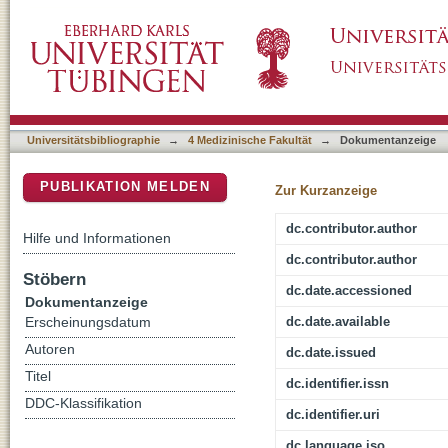
Development of peptoid-based heteroaryl-dec
DSpace Repositorium (Manakin basiert)
dual-stage antiplasmodial activity
Universitätsbibliographie
→
4 Medizinische Fakultät
→
Dokumentanzeige
PUBLIKATION MELDEN
Zur Kurzanzeige
dc.contributor.author
Hilfe und Informationen
dc.contributor.author
Stöbern
dc.date.accessioned
Dokumentanzeige
dc.date.available
Erscheinungsdatum
Autoren
dc.date.issued
Titel
dc.identifier.issn
DDC-Klassifikation
dc.identifier.uri
dc.language.iso