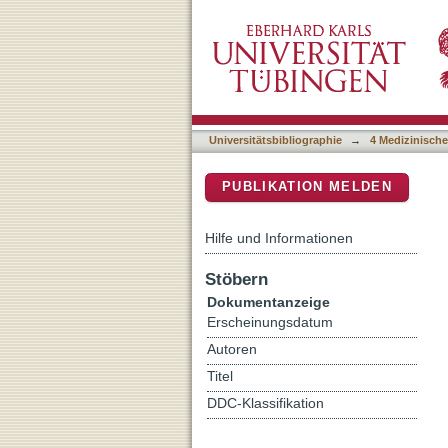
How can meta-research be 
DSpace Repositorium (Manakin b
traditional, complementary
Universitätsbibliographie
→
4 Medizinische
PUBLIKATION MELDEN
Hilfe und Informationen
Stöbern
Dokumentanzeige
Erscheinungsdatum
Autoren
Titel
DDC-Klassifikation