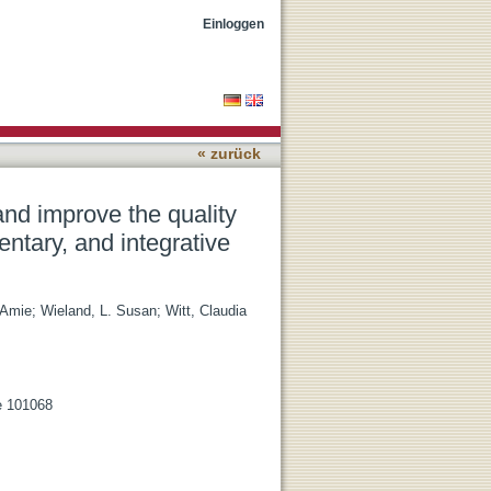
earch in the field of
Einloggen
« zurück
nd improve the quality
entary, and integrative
 Amie
;
Wieland, L. Susan
;
Witt, Claudia
le 101068