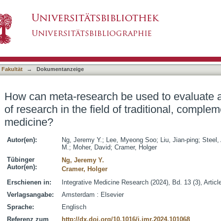
used to evaluate and improve the quality of res
asiert)
, and integrative medicine?
 Fakultät
→
Dokumentanzeige
How can meta-research be used to evaluate a
of research in the field of traditional, complem
medicine?
Autor(en):
Ng, Jeremy Y.
;
Lee, Myeong Soo
;
Liu, Jian-ping
;
Steel,
M.
;
Moher, David
;
Cramer, Holger
Tübinger
Ng, Jeremy Y.
Autor(en):
Cramer, Holger
Erschienen in:
Integrative Medicine Research (2024), Bd. 13 (3), Artic
Verlagsangabe:
Amsterdam : Elsevier
Sprache:
Englisch
Referenz zum
http://dx.doi.org/10.1016/j.imr.2024.101068