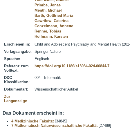
Primbs, Jonas
Menth, Michael
Barth, Gottfried Maria
Gawrilow, Caterina
Conzelmann, Annette
Renner, Tobias
Hollmann, Karsten
Erschienen in:
Child and Adolescent Psychiatry and Mental Health (2024
Verlagsangabe:
Springer Nature
Sprache:
Englisch
Referenz zum
https://doi.org/10.1186/s13034-024-00844-7
Volltext:
DDC-
004 - Informatik
Klassifikation:
Dokumentart:
Wissenschaftlicher Artikel
Zur
Langanzeige
Das Dokument erscheint in:
4 Medizinische Fakultät
[34845]
7 Mathematisch-Naturwissenschaftliche Fakultät
[27489]