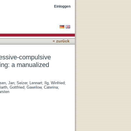
delivered via internet
Einloggen
« zurück
sessive-compulsive
cing: a manualized
sen, Jan
;
Seizer, Lennart
;
Ilg, Winfried
;
arth, Gottfried
;
Gawrilow, Caterina
;
arsten