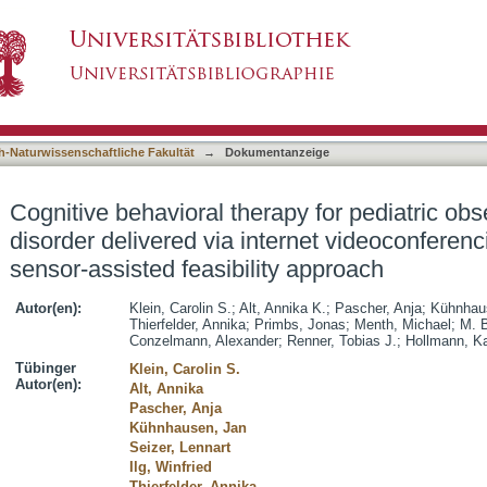
py for pediatric obsessive-compulsive disorder 
asiert)
alized sensor-assisted feasibility approach
h-Naturwissenschaftliche Fakultät
→
Dokumentanzeige
Cognitive behavioral therapy for pediatric ob
disorder delivered via internet videoconferen
sensor-assisted feasibility approach
Autor(en):
Klein, Carolin S.
;
Alt, Annika K.
;
Pascher, Anja
;
Kühnhau
Thierfelder, Annika
;
Primbs, Jonas
;
Menth, Michael
;
M. B
Conzelmann, Alexander
;
Renner, Tobias J.
;
Hollmann, K
Tübinger
Klein, Carolin S.
Autor(en):
Alt, Annika
Pascher, Anja
Kühnhausen, Jan
Seizer, Lennart
Ilg, Winfried
Thierfelder, Annika