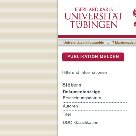
Cognitive behavioral thera
DSpace Repositorium (Manakin b
videoconferencing: a manu
Universitätsbibliographie
→
7 Mathematisc
PUBLIKATION MELDEN
Hilfe und Informationen
Stöbern
Dokumentanzeige
Erscheinungsdatum
Autoren
Titel
DDC-Klassifikation