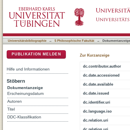
15 Minuten Ruhm : eine Notiz zu einem (fals
DSpace Repositorium (Manakin basiert)
Universitätsbibliographie
→
5 Philosophische Fakultät
→
Dokumentanzeig
PUBLIKATION MELDEN
Zur Kurzanzeige
dc.contributor.author
Hilfe und Informationen
dc.date.accessioned
Stöbern
dc.date.available
Dokumentanzeige
dc.date.issued
Erscheinungsdatum
Autoren
dc.identifier.uri
Titel
dc.language.iso
DDC-Klassifikation
dc.relation.uri
dc.relation.uri