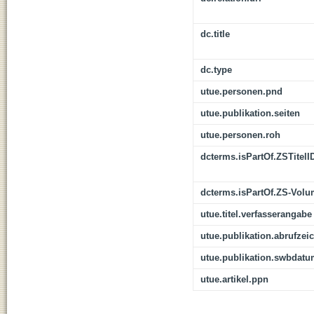
dc.title
dc.type
utue.personen.pnd
utue.publikation.seiten
utue.personen.roh
dcterms.isPartOf.ZSTitelI
dcterms.isPartOf.ZS-Vol
utue.titel.verfasserangabe
utue.publikation.abrufzei
utue.publikation.swbdat
utue.artikel.ppn