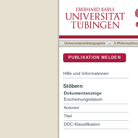
Totenbuch-Fragment und ga
DSpace Repositorium (Manakin b
ägyptologischen Augen ge
Universitätsbibliographie
→
5 Philosophisc
PUBLIKATION MELDEN
Hilfe und Informationen
Stöbern
Dokumentanzeige
Erscheinungsdatum
Autoren
Titel
DDC-Klassifikation