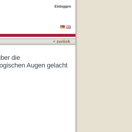
(n) in Astérix mit
Einloggen
« zurück
ber die
logischen Augen gelacht