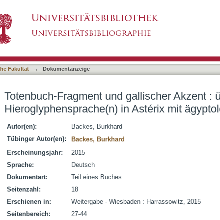
llischer Akzent : über die Hieroglyphensprache
asiert)
lacht
he Fakultät
→
Dokumentanzeige
Totenbuch-Fragment und gallischer Akzent : ü
Hieroglyphensprache(n) in Astérix mit ägypto
Autor(en):
Backes, Burkhard
Tübinger Autor(en):
Backes, Burkhard
Erscheinungsjahr:
2015
Sprache:
Deutsch
Dokumentart:
Teil eines Buches
Seitenzahl:
18
Erschienen in:
Weitergabe - Wiesbaden : Harrassowitz, 2015
Seitenbereich:
27-44