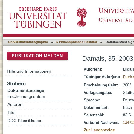
Damals, 35. 2003,10 das Magazin für Geschi
DSpace Repositorium (Manakin basiert)
Universitätsbibliographie
→
5 Philosophische Fakultät
→
Dokumentanzeig
PUBLIKATION MELDEN
Damals, 35. 2003,
Autor(en):
Miglus
Hilfe und Informationen
Tübinger Autor(en):
Fuchs
Stöbern
Erscheinungsjahr:
2003
Dokumentanzeige
Verlagsangabe:
Stuttg
Erscheinungsdatum
Sprache:
Deuts
Autoren
Dokumentart:
Buch
Titel
Seitenzahl:
82 S.
DDC-Klassifikation
Verbund-Nachweis:
13475
Zur Langanzeige