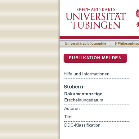
Explorando os entremeios
DSpace Repositorium (Manakin b
Universitätsbibliographie
→
5 Philosophisc
PUBLIKATION MELDEN
Hilfe und Informationen
Stöbern
Dokumentanzeige
Erscheinungsdatum
Autoren
Titel
DDC-Klassifikation