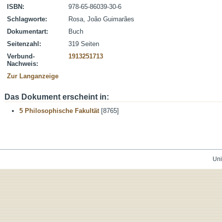
ISBN:
978-65-86039-30-6
Schlagworte:
Rosa, João Guimarães
Dokumentart:
Buch
Seitenzahl:
319 Seiten
Verbund-
1913251713
Nachweis:
Zur Langanzeige
Das Dokument erscheint in:
5 Philosophische Fakultät
[8765]
Uni