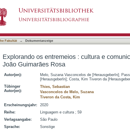
 : cultura e comunicação na literatura de Joã
asiert)
he Fakultät
→
Dokumentanzeige
Explorando os entremeios : cultura e comunic
João Guimarães Rosa
Autor(en):
Melo, Suzana Vasconcelos de [HerausgeberIn]
;
Pass
[HerausgeberIn]
;
Costa, Kim Tiveron da [Herausgeber
Tübinger
Thies, Sebastian
Autor(en):
Vasconcelos de Melo, Suzana
Tiveron da Costa, Kim
Erscheinungsjahr:
2020
Reihe:
Linguagem e cultura ; 59
Verlagsangabe:
São Paulo
Sprache:
Sonstige