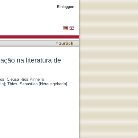
o Guimarães Rosa
Einloggen
« zurück
ação na literatura de
os, Cleusa Rios Pinheiro
In]
;
Thies, Sebastian [HerausgeberIn]