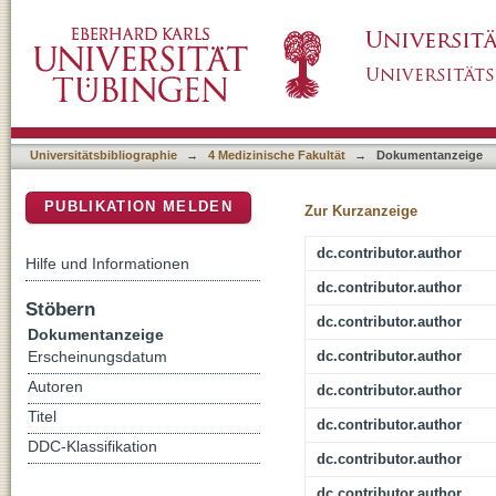
Dynamics of Plasmodium species and genotype
DSpace Repositorium (Manakin basiert)
Gabon
Universitätsbibliographie
→
4 Medizinische Fakultät
→
Dokumentanzeige
PUBLIKATION MELDEN
Zur Kurzanzeige
dc.contributor.author
Hilfe und Informationen
dc.contributor.author
Stöbern
dc.contributor.author
Dokumentanzeige
dc.contributor.author
Erscheinungsdatum
Autoren
dc.contributor.author
Titel
dc.contributor.author
DDC-Klassifikation
dc.contributor.author
dc.contributor.author