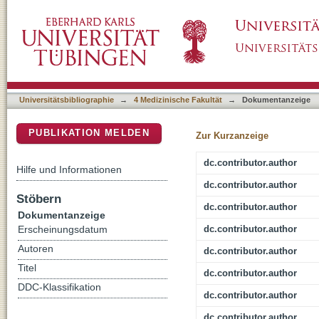
A hybrid brain-muscle-machine interface for st
DSpace Repositorium (Manakin basiert)
validation in a 2-week intensive intervention
Universitätsbibliographie
→
4 Medizinische Fakultät
→
Dokumentanzeige
PUBLIKATION MELDEN
Zur Kurzanzeige
dc.contributor.author
Hilfe und Informationen
dc.contributor.author
Stöbern
dc.contributor.author
Dokumentanzeige
dc.contributor.author
Erscheinungsdatum
Autoren
dc.contributor.author
Titel
dc.contributor.author
DDC-Klassifikation
dc.contributor.author
dc.contributor.author