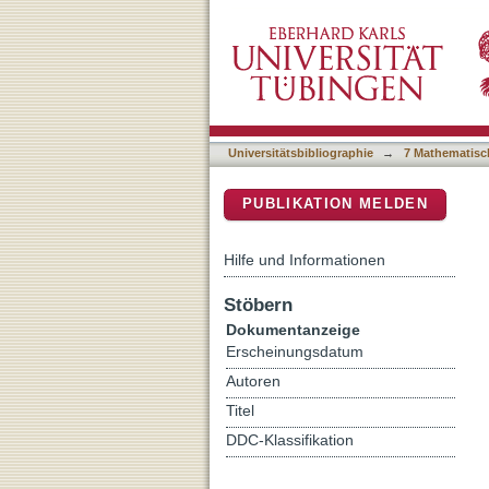
Visually explaining decisi
DSpace Repositorium (Manakin b
Universitätsbibliographie
→
7 Mathematisc
PUBLIKATION MELDEN
Hilfe und Informationen
Stöbern
Dokumentanzeige
Erscheinungsdatum
Autoren
Titel
DDC-Klassifikation