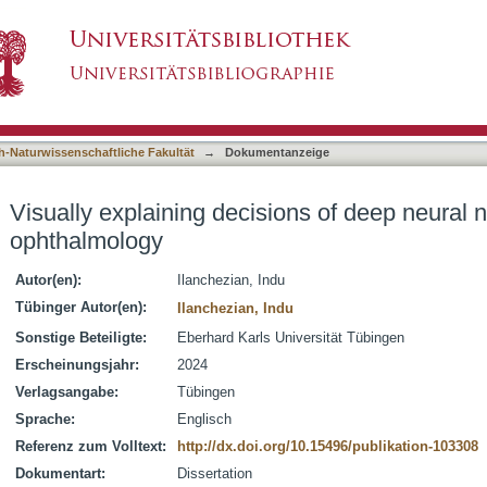
ons of deep neural network classifiers in ophth
asiert)
h-Naturwissenschaftliche Fakultät
→
Dokumentanzeige
Visually explaining decisions of deep neural n
ophthalmology
Autor(en):
Ilanchezian, Indu
Tübinger Autor(en):
Ilanchezian, Indu
Sonstige Beteiligte:
Eberhard Karls Universität Tübingen
Erscheinungsjahr:
2024
Verlagsangabe:
Tübingen
Sprache:
Englisch
Referenz zum Volltext:
http://dx.doi.org/10.15496/publikation-103308
Dokumentart:
Dissertation