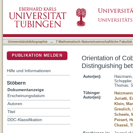
Orientation of Cobalt-Phthalocyanines on Mo
DSpace Repositorium (Manakin basiert)
Crystals and Small Flakes
Universitätsbibliographie
→
7 Mathematisch-Naturwissenschaftliche Fakultät
PUBLIKATION MELDEN
Orientation of Co
Distinguishing be
Hilfe und Informationen
Autor(en):
Haizmann, 
Schuppler,
Stöbern
Thomas
;
S
Dokumentanzeige
Tübinger
Haizmann,
Erscheinungsdatum
Autor(en):
Juriatti, E
Autoren
Klein, Ma
Greulich,
Titel
Scheele, 
DDC-Klassifikation
Peisert, H
Chassé, 