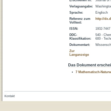
Erschienen in:
Journal of
Verlagsangabe:
Washingto
Sprache:
Englisch
Referenz zum
http://dx.
Volltext:
ISSN:
1932-7447
DDC-
540 - Che
Klassifikation:
600 - Tech
Dokumentart:
Wissenscha
Zur
Langanzeige
Das Dokument erschein
7 Mathematisch-Naturwi
Kontakt