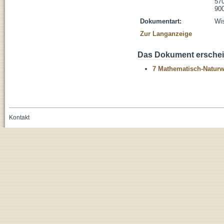
570
900
Dokumentart:
Wis
Zur Langanzeige
Das Dokument erschein
7 Mathematisch-Naturwi
Kontakt