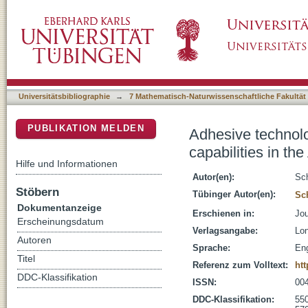
Adhesive technology based on biomass tar do
DSpace Repositorium (Manakin basiert)
Middle Stone Age
Universitätsbibliographie
→
7 Mathematisch-Naturwissenschaftliche Fakultät
PUBLIKATION MELDEN
Adhesive technol
capabilities in th
Hilfe und Informationen
Autor(en):
Sch
Stöbern
Tübinger Autor(en):
Sc
Dokumentanzeige
Erschienen in:
Jou
Erscheinungsdatum
Verlagsangabe:
Lon
Autoren
Sprache:
Eng
Titel
Referenz zum Volltext:
htt
DDC-Klassifikation
ISSN:
00
DDC-Klassifikation:
55