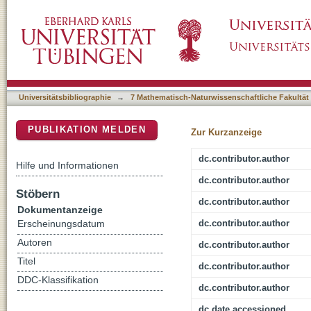
A Versatile Calibration Method for Rotary
DSpace Repositorium (Manakin basiert)
Universitätsbibliographie
→
7 Mathematisch-Naturwissenschaftliche Fakultät
PUBLIKATION MELDEN
Zur Kurzanzeige
dc.contributor.author
Hilfe und Informationen
dc.contributor.author
Stöbern
dc.contributor.author
Dokumentanzeige
dc.contributor.author
Erscheinungsdatum
Autoren
dc.contributor.author
Titel
dc.contributor.author
DDC-Klassifikation
dc.contributor.author
dc.date.accessioned