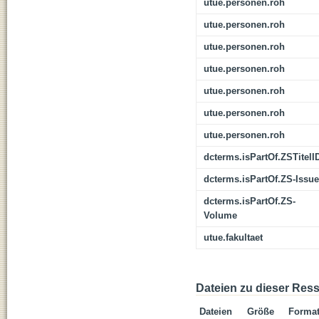
utue.personen.roh
utue.personen.roh
utue.personen.roh
utue.personen.roh
utue.personen.roh
utue.personen.roh
utue.personen.roh
dcterms.isPartOf.ZSTitelI
dcterms.isPartOf.ZS-Issue
dcterms.isPartOf.ZS-
Volume
utue.fakultaet
Dateien zu dieser Res
Dateien
Größe
Forma