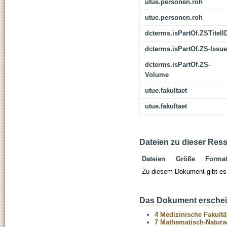
utue.personen.roh
utue.personen.roh
dcterms.isPartOf.ZSTitelI
dcterms.isPartOf.ZS-Issue
dcterms.isPartOf.ZS-
Volume
utue.fakultaet
utue.fakultaet
Dateien zu dieser Res
Dateien
Größe
Forma
Zu diesem Dokument gibt es 
Das Dokument erschein
4 Medizinische Fakultä
7 Mathematisch-Naturwi