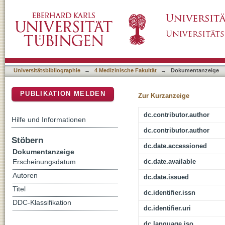
A multi-omics approach to elucidate okada
DSpace Repositorium (Manakin basiert)
hepatocarcinoma cells
Universitätsbibliographie
→
4 Medizinische Fakultät
→
Dokumentanzeige
PUBLIKATION MELDEN
Zur Kurzanzeige
dc.contributor.author
Hilfe und Informationen
dc.contributor.author
Stöbern
dc.date.accessioned
Dokumentanzeige
dc.date.available
Erscheinungsdatum
Autoren
dc.date.issued
Titel
dc.identifier.issn
DDC-Klassifikation
dc.identifier.uri
dc.language.iso