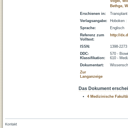
Vogel, Wi
Bethge, W
Erschienen in:
Transplant
Verlagsangabe:
Hoboken :
Sprache:
Englisch
Referenz zum
http://dx.
Volltext:
ISSN:
1398-2273
DDC-
570 - Biow
Klassifikation:
610 - Medi
Dokumentart:
Wissenscha
Zur
Langanzeige
Das Dokument erschein
4 Medizinische Fakultä
Kontakt