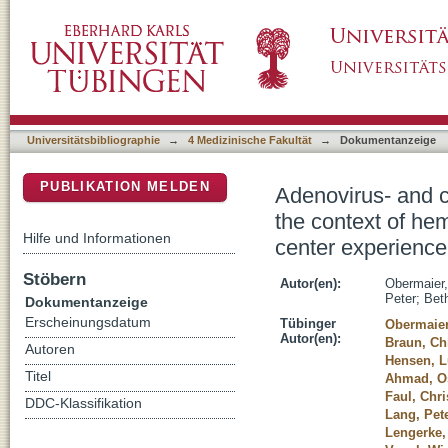
Adenovirus- and cytomegalovirus-specific adop
DSpace Repositorium (Manakin basiert)
transplan or HIV infection - A single-center 
Universitätsbibliographie
→
4 Medizinische Fakultät
→
Dokumentanzeige
PUBLIKATION MELDEN
Adenovirus- and c
the context of hem
Hilfe und Informationen
center experience
Stöbern
Autor(en):
Obermaier,
Peter
;
Bet
Dokumentanzeige
Erscheinungsdatum
Tübinger
Obermaier
Autor(en):
Braun, Ch
Autoren
Hensen, L
Titel
Ahmad, 
Faul, Chr
DDC-Klassifikation
Lang, Pet
Lengerke,