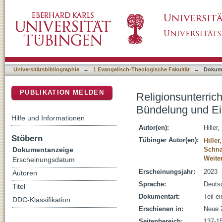
Religionsunterricht in längeren Zeiteinheite
DSpace Repositorium (Manakin basiert)
der Studienergebnisse sowie Folgerungen
Universitätsbibliographie
→
1 Evangelisch-Theologische Fakultät
→
Dokum
PUBLIKATION MELDEN
Religionsunterrich
Bündelung und Ei
Hilfe und Informationen
Autor(en):
Hiller
Stöbern
Tübinger Autor(en):
Hille
Dokumentanzeige
Schna
Weiter
Erscheinungsdatum
Erscheinungsjahr:
2023
Autoren
Sprache:
Deuts
Titel
Dokumentart:
Teil e
DDC-Klassifikation
Erschienen in:
Neue 
Seitenbereich:
137-1