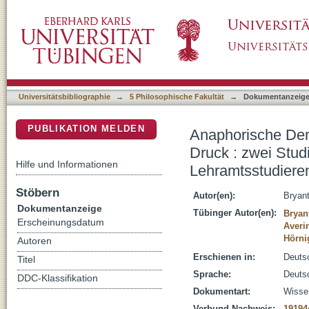
Anaphorische Demonstrativa in Kontexten mit
DSpace Repositorium (Manakin basiert)
Beurteilung referenzieller Bezüge durch Leh
Universitätsbibliographie
→
5 Philosophische Fakultät
→
Dokumentanzeig
PUBLIKATION MELDEN
Anaphorische Demo
Druck : zwei Stud
Hilfe und Informationen
Lehramtsstudiere
Stöbern
Autor(en):
Bryan
Dokumentanzeige
Tübinger Autor(en):
Bryan
Erscheinungsdatum
Averi
Hörni
Autoren
Erschienen in:
Deutsc
Titel
Sprache:
Deuts
DDC-Klassifikation
Dokumentart:
Wissen
Verbund-Nachweis:
19194