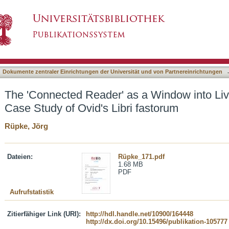
 a Window into Lived Ancient Religion : A Case
asiert)
Dokumente zentraler Einrichtungen der Universität und von Partnereinrichtungen
The 'Connected Reader' as a Window into Live
Case Study of Ovid's Libri fastorum
Rüpke, Jörg
Dateien:
Rüpke_171.pdf
1.68 MB
PDF
Aufrufstatistik
Zitierfähiger Link (URI):
http://hdl.handle.net/10900/164448
http://dx.doi.org/10.15496/publikation-105777