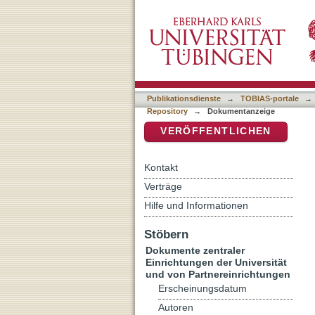
The 'Connected Reader' as
DSpace Repositorium (Manakin b
fastorum
Publikationsdienste
→
TOBIAS-portale
→
Repository
→
Dokumentanzeige
VERÖFFENTLICHEN
Kontakt
Verträge
Hilfe und Informationen
Stöbern
Dokumente zentraler
Einrichtungen der Universität
und von Partnereinrichtungen
Erscheinungsdatum
Autoren