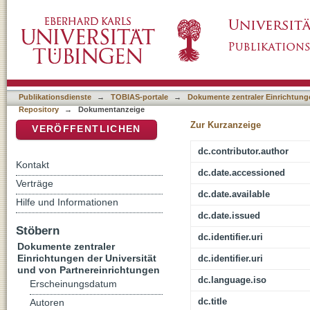
Addressing the emperor as a religious strateg
DSpace Repositorium (Manakin basiert)
Publikationsdienste
→
TOBIAS-portale
→
Dokumente zentraler Einrichtunge
Repository
→
Dokumentanzeige
Zur Kurzanzeige
VERÖFFENTLICHEN
dc.contributor.author
Kontakt
dc.date.accessioned
Verträge
dc.date.available
Hilfe und Informationen
dc.date.issued
Stöbern
dc.identifier.uri
Dokumente zentraler
Einrichtungen der Universität
dc.identifier.uri
und von Partnereinrichtungen
dc.language.iso
Erscheinungsdatum
dc.title
Autoren