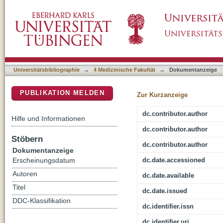
Human tactile discrimination of pulse shape i
DSpace Repositorium (Manakin basiert)
Universitätsbibliographie
→
4 Medizinische Fakultät
→
Dokumentanzeige
PUBLIKATION MELDEN
Zur Kurzanzeige
dc.contributor.author
Hilfe und Informationen
dc.contributor.author
Stöbern
dc.contributor.author
Dokumentanzeige
dc.date.accessioned
Erscheinungsdatum
Autoren
dc.date.available
Titel
dc.date.issued
DDC-Klassifikation
dc.identifier.issn
dc.identifier.uri