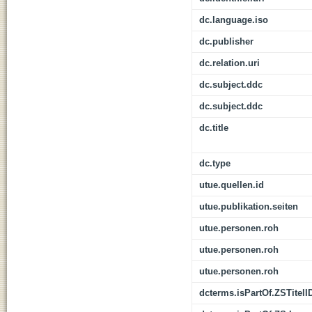
dc.language.iso
dc.publisher
dc.relation.uri
dc.subject.ddc
dc.subject.ddc
dc.title
dc.type
utue.quellen.id
utue.publikation.seiten
utue.personen.roh
utue.personen.roh
utue.personen.roh
dcterms.isPartOf.ZSTitelI