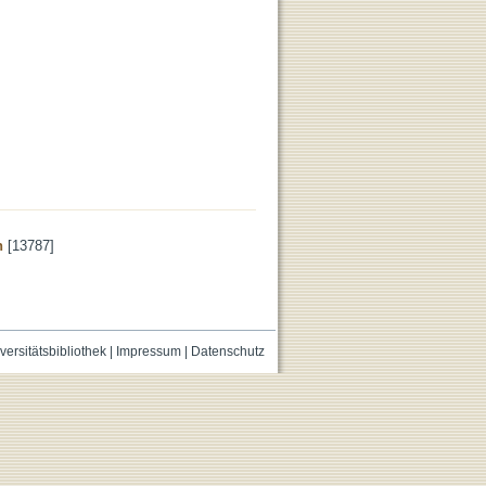
n
[13787]
versitätsbibliothek
|
Impressum
|
Datenschutz