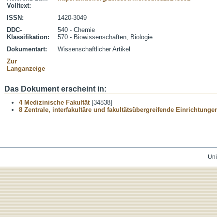
Volltext:
ISSN:
1420-3049
DDC-
540 - Chemie
Klassifikation:
570 - Biowissenschaften, Biologie
Dokumentart:
Wissenschaftlicher Artikel
Zur
Langanzeige
Das Dokument erscheint in:
4 Medizinische Fakultät
[34838]
8 Zentrale, interfakultäre und fakultätsübergreifende Einrichtunge
Uni