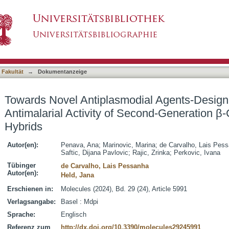
ial Agents-Design, Synthesis and Antimalarial
asiert)
hloroquine Hybrids
 Fakultät
→
Dokumentanzeige
Towards Novel Antiplasmodial Agents-Design
Antimalarial Activity of Second-Generation β
Hybrids
Autor(en):
Penava, Ana
;
Marinovic, Marina
;
de Carvalho, Lais Pes
Saftic, Dijana Pavlovic
;
Rajic, Zrinka
;
Perkovic, Ivana
Tübinger
de Carvalho, Lais Pessanha
Autor(en):
Held, Jana
Erschienen in:
Molecules (2024), Bd. 29 (24), Article 5991
Verlagsangabe:
Basel : Mdpi
Sprache:
Englisch
Referenz zum
http://dx.doi.org/10.3390/molecules29245991