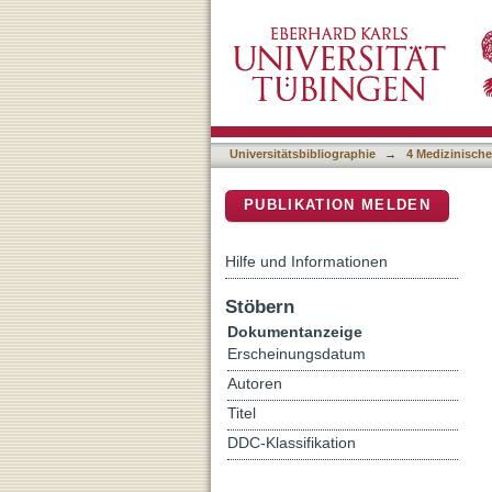
Towards Novel Antiplasmod
DSpace Repositorium (Manakin b
Generation β-Carboline/C
Universitätsbibliographie
→
4 Medizinische
PUBLIKATION MELDEN
Hilfe und Informationen
Stöbern
Dokumentanzeige
Erscheinungsdatum
Autoren
Titel
DDC-Klassifikation