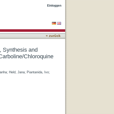
 Activity of Second-
Einloggen
« zurück
, Synthesis and
-Carboline/Chloroquine
sanha
;
Held, Jana
;
Piantanida, Ivo
;