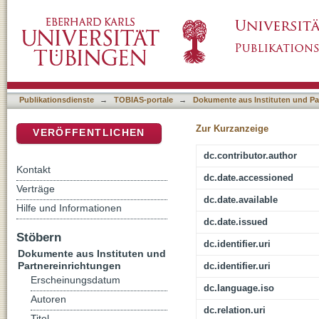
Values and norms : Don’t “teach”, encourage 
DSpace Repositorium (Manakin basiert)
Publikationsdienste
→
TOBIAS-portale
→
Dokumente aus Instituten und Pa
Zur Kurzanzeige
VERÖFFENTLICHEN
dc.contributor.author
Kontakt
dc.date.accessioned
Verträge
dc.date.available
Hilfe und Informationen
dc.date.issued
Stöbern
dc.identifier.uri
Dokumente aus Instituten und
Partnereinrichtungen
dc.identifier.uri
Erscheinungsdatum
dc.language.iso
Autoren
dc.relation.uri
Titel