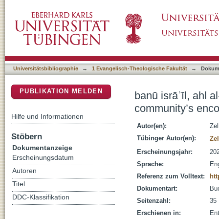
banū isrāʾīl, ahl al-kitāb, al-yahūd wa-l-naṣ
DSpace Repositorium (Manakin basiert)
and Christians
Universitätsbibliographie
→
1 Evangelisch-Theologische Fakultät
→
Dokum
PUBLIKATION MELDEN
banū isrāʾīl, ahl 
community’s enco
Hilfe und Informationen
Autor(en):
Zel
Stöbern
Tübinger Autor(en):
Zel
Dokumentanzeige
Erscheinungsjahr:
20
Erscheinungsdatum
Sprache:
Eng
Autoren
Referenz zum Volltext:
htt
Titel
Dokumentart:
Bu
DDC-Klassifikation
Seitenzahl:
35
Erschienen in:
Ent