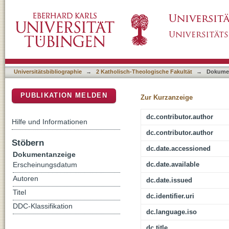
Gesellschaftlicher Zusammenhalt und die Soz
DSpace Repositorium (Manakin basiert)
Universitätsbibliographie
→
2 Katholisch-Theologische Fakultät
→
Dokume
PUBLIKATION MELDEN
Zur Kurzanzeige
dc.contributor.author
Hilfe und Informationen
dc.contributor.author
Stöbern
dc.date.accessioned
Dokumentanzeige
dc.date.available
Erscheinungsdatum
Autoren
dc.date.issued
Titel
dc.identifier.uri
DDC-Klassifikation
dc.language.iso
dc.title