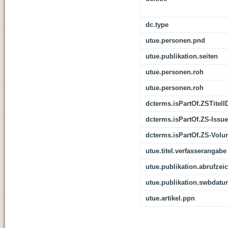
dc.type
utue.personen.pnd
utue.publikation.seiten
utue.personen.roh
utue.personen.roh
dcterms.isPartOf.ZSTitelI
dcterms.isPartOf.ZS-Issue
dcterms.isPartOf.ZS-Vol
utue.titel.verfasserangabe
utue.publikation.abrufzei
utue.publikation.swbdat
utue.artikel.ppn