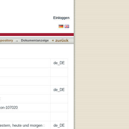
ässlich der 38.
Einloggen
« zurück
epository
→
Dokumentanzeige
de_DE
de_DE
2
tion-107020
gestern, heute und morgen :
de_DE