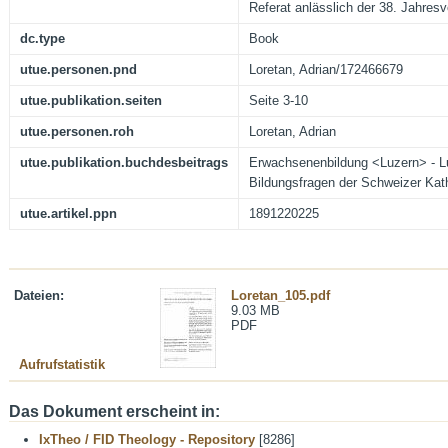
Referat anlässlich der 38. Jahr
dc.type
Book
utue.personen.pnd
Loretan, Adrian/172466679
utue.publikation.seiten
Seite 3-10
utue.personen.roh
Loretan, Adrian
utue.publikation.buchdesbeitrags
Erwachsenenbildung <Luzern> - Luz
Bildungsfragen der Schweizer Kat
utue.artikel.ppn
1891220225
Dateien:
Loretan_105.pdf
9.03 MB
PDF
Aufrufstatistik
Das Dokument erscheint in:
IxTheo / FID Theology - Repository
[8286]