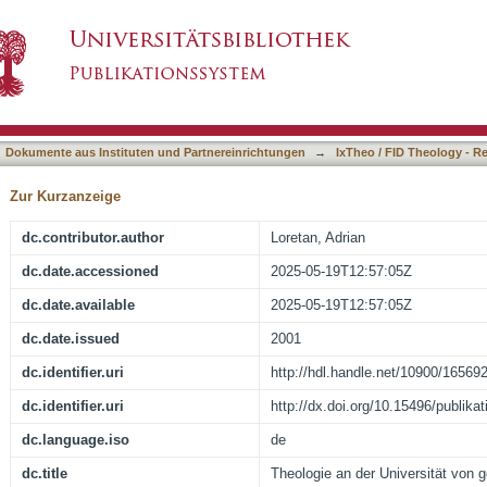
tät von gestern, heute und morgen : Referat anl
asiert)
1 KAGEB
Dokumente aus Instituten und Partnereinrichtungen
→
IxTheo / FID Theology - R
Zur Kurzanzeige
dc.contributor.author
Loretan, Adrian
dc.date.accessioned
2025-05-19T12:57:05Z
dc.date.available
2025-05-19T12:57:05Z
dc.date.issued
2001
dc.identifier.uri
http://hdl.handle.net/10900/16569
dc.identifier.uri
http://dx.doi.org/10.15496/publika
dc.language.iso
de
dc.title
Theologie an der Universität von 