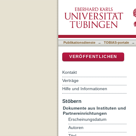
Theologie an der Universi
DSpace Repositorium (Manakin b
Jahresversammlung 200
Publikationsdienste
→
TOBIAS-portale
→
VERÖFFENTLICHEN
Kontakt
Verträge
Hilfe und Informationen
Stöbern
Dokumente aus Instituten und
Partnereinrichtungen
Erscheinungsdatum
Autoren
Titel