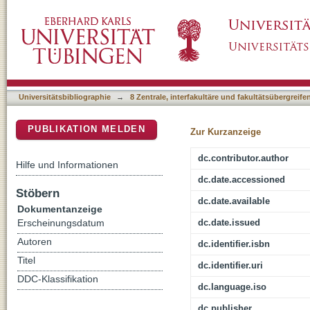
The city in transition : transformation proce
DSpace Repositorium (Manakin basiert)
Universitätsbibliographie
→
8 Zentrale, interfakultäre und fakultätsübergreif
PUBLIKATION MELDEN
Zur Kurzanzeige
dc.contributor.author
Hilfe und Informationen
dc.date.accessioned
Stöbern
dc.date.available
Dokumentanzeige
dc.date.issued
Erscheinungsdatum
Autoren
dc.identifier.isbn
Titel
dc.identifier.uri
DDC-Klassifikation
dc.language.iso
dc.publisher