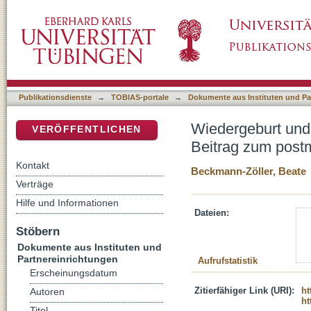
Wiedergeburt und Erlösung : Edith Steins re
DSpace Repositorium (Manakin basiert)
"Konzert" der Weltreligionen
Publikationsdienste
→
TOBIAS-portale
→
Dokumente aus Instituten und Pa
Wiedergeburt und 
VERÖFFENTLICHEN
Beitrag zum postm
Kontakt
Beckmann-Zöller, Beate
Verträge
Hilfe und Informationen
Dateien:
Stöbern
Dokumente aus Instituten und
Partnereinrichtungen
Aufrufstatistik
Erscheinungsdatum
Zitierfähiger Link (URI):
ht
Autoren
ht
Titel