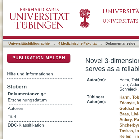
Novel 3-dimensional effective regurgitation ori
DSpace Repositorium (Manakin basiert)
identify severe mitral valve regurgitation
Universitätsbibliographie
→
4 Medizinische Fakultät
→
Dokumentanzeige
PUBLIKATION MELDEN
Novel 3-dimensiona
serves as a reliabl
Hilfe und Informationen
Autor(en):
Harm, Tob
Livia
;
Aide
Stöbern
Schreieck,
Dokumentanzeige
Tübinger
Harm, Tob
Erscheinungsdatum
Autor(en):
Zdanyte, 
Autoren
Goldschm
Baas, Livi
Titel
Aidery, P
DDC-Klassifikation
Shcherbyn
Toskas, I
Keller, Ti