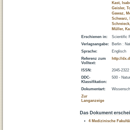
Kast, Isab
Geisler, T
Gawaz, Me
Schwarz, 
Schreieck
Müller, K
Erschienen in:
Scientific 
Verlagsangabe:
Berlin : Na
Sprache:
Englisch
Referenz zum
http://dx.
Volltext:
ISSN:
2045-2322
DDC-
500 - Natu
Klassifikation:
Dokumentart:
Wissenscha
Zur
Langanzeige
Das Dokument erschein
4 Medizinische Fakultä