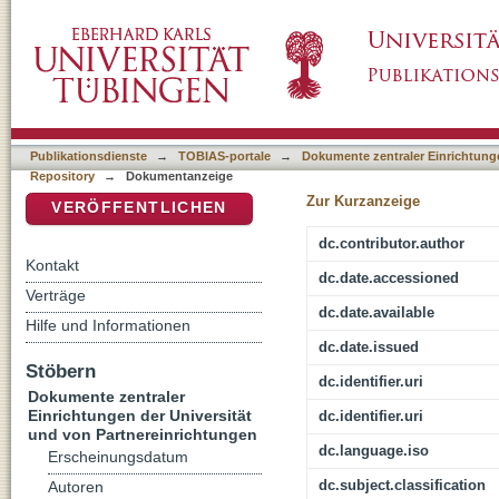
Der Geist und die Geister : religionstheolog
DSpace Repositorium (Manakin basiert)
Publikationsdienste
→
TOBIAS-portale
→
Dokumente zentraler Einrichtunge
Repository
→
Dokumentanzeige
Zur Kurzanzeige
VERÖFFENTLICHEN
dc.contributor.author
Kontakt
dc.date.accessioned
Verträge
dc.date.available
Hilfe und Informationen
dc.date.issued
Stöbern
dc.identifier.uri
Dokumente zentraler
Einrichtungen der Universität
dc.identifier.uri
und von Partnereinrichtungen
dc.language.iso
Erscheinungsdatum
dc.subject.classification
Autoren