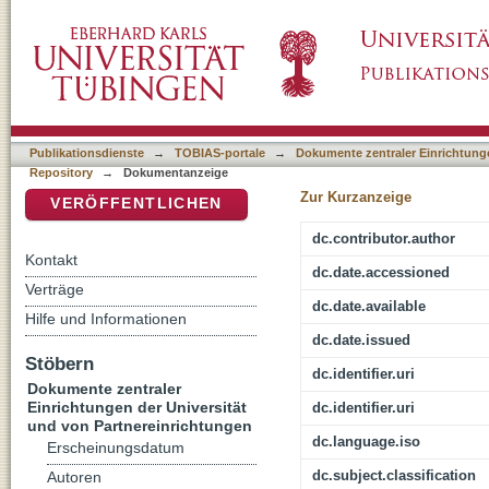
Die ästhetische Codierung der Wirklichkeit :
DSpace Repositorium (Manakin basiert)
Publikationsdienste
→
TOBIAS-portale
→
Dokumente zentraler Einrichtunge
Repository
→
Dokumentanzeige
Zur Kurzanzeige
VERÖFFENTLICHEN
dc.contributor.author
Kontakt
dc.date.accessioned
Verträge
dc.date.available
Hilfe und Informationen
dc.date.issued
Stöbern
dc.identifier.uri
Dokumente zentraler
Einrichtungen der Universität
dc.identifier.uri
und von Partnereinrichtungen
dc.language.iso
Erscheinungsdatum
dc.subject.classification
Autoren