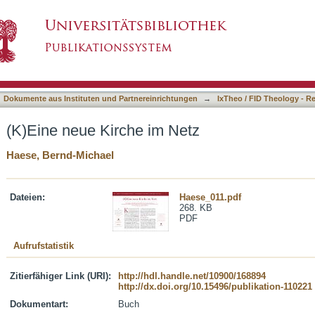
etz
asiert)
Dokumente aus Instituten und Partnereinrichtungen
→
IxTheo / FID Theology - R
(K)Eine neue Kirche im Netz
Haese, Bernd-Michael
Dateien:
Haese_011.pdf
268. KB
PDF
Aufrufstatistik
Zitierfähiger Link (URI):
http://hdl.handle.net/10900/168894
http://dx.doi.org/10.15496/publikation-110221
Dokumentart:
Buch