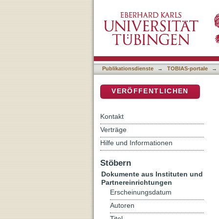
(K)Eine neue Kirche im N
DSpace Repositorium (Manakin b
Publikationsdienste
→
TOBIAS-portale
→
VERÖFFENTLICHEN
Kontakt
Verträge
Hilfe und Informationen
Stöbern
Dokumente aus Instituten und
Partnereinrichtungen
Erscheinungsdatum
Autoren
Titel