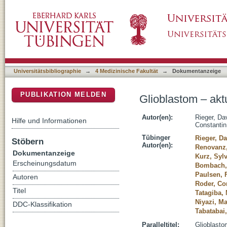
Glioblastom – aktuelle Therapiekonzepte
DSpace Repositorium (Manakin basiert)
Universitätsbibliographie
→
4 Medizinische Fakultät
→
Dokumentanzeige
PUBLIKATION MELDEN
Glioblastom – akt
Autor(en):
Rieger, Da
Hilfe und Informationen
Constantin
Tübinger
Rieger, D
Stöbern
Autor(en):
Renovanz,
Dokumentanzeige
Kurz, Sylv
Erscheinungsdatum
Bombach,
Paulsen, 
Autoren
Roder, Co
Titel
Tatagiba,
Niyazi, M
DDC-Klassifikation
Tabatabai
Paralleltitel:
Glioblasto