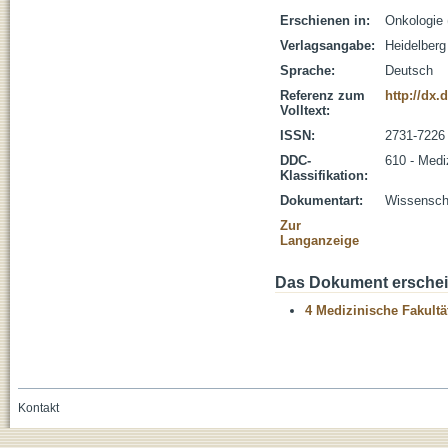
Erschienen in:
Onkologie 
Verlagsangabe:
Heidelberg
Sprache:
Deutsch
Referenz zum
http://dx.
Volltext:
ISSN:
2731-7226
DDC-
610 - Medi
Klassifikation:
Dokumentart:
Wissenscha
Zur
Langanzeige
Das Dokument erschein
4 Medizinische Fakultä
Kontakt