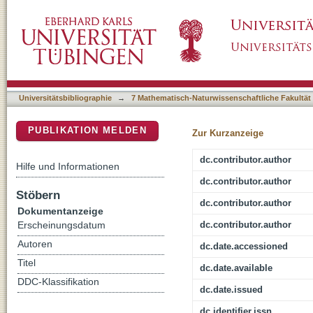
Exploring behavioral adjustments of proporti
DSpace Repositorium (Manakin basiert)
task with visual and auditory distractor modal
Universitätsbibliographie
→
7 Mathematisch-Naturwissenschaftliche Fakultät
PUBLIKATION MELDEN
Zur Kurzanzeige
dc.contributor.author
Hilfe und Informationen
dc.contributor.author
Stöbern
dc.contributor.author
Dokumentanzeige
dc.contributor.author
Erscheinungsdatum
Autoren
dc.date.accessioned
Titel
dc.date.available
DDC-Klassifikation
dc.date.issued
dc.identifier.issn