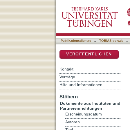
Radikalisierungsfaktor so
DSpace Repositorium (Manakin b
Publikationsdienste
→
TOBIAS-portale
→
VERÖFFENTLICHEN
Kontakt
Verträge
Hilfe und Informationen
Stöbern
Dokumente aus Instituten und
Partnereinrichtungen
Erscheinungsdatum
Autoren
Titel