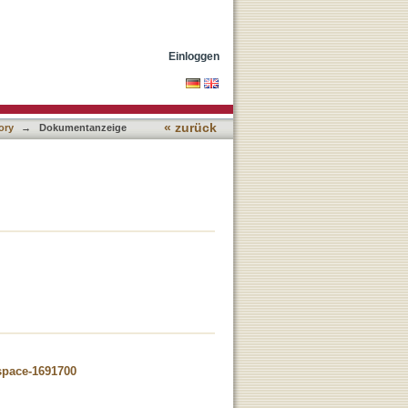
Einloggen
« zurück
ory
→
Dokumentanzeige
dspace-1691700