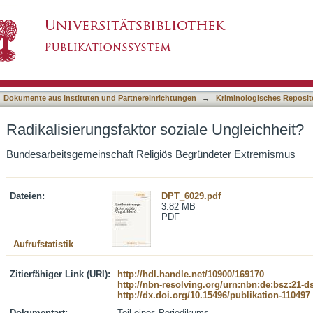
ziale Ungleichheit?
asiert)
Dokumente aus Instituten und Partnereinrichtungen
→
Kriminologisches Reposit
Radikalisierungsfaktor soziale Ungleichheit?
Bundesarbeitsgemeinschaft Religiös Begründeter Extremismus
Dateien:
DPT_6029.pdf
3.82 MB
PDF
Aufrufstatistik
Zitierfähiger Link (URI):
http://hdl.handle.net/10900/169170
http://nbn-resolving.org/urn:nbn:de:bsz:21-
http://dx.doi.org/10.15496/publikation-110497
Dokumentart:
Teil eines Periodikums