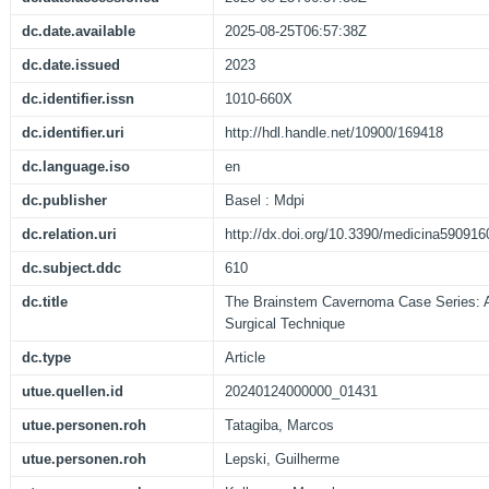
dc.date.available
2025-08-25T06:57:38Z
dc.date.issued
2023
dc.identifier.issn
1010-660X
dc.identifier.uri
http://hdl.handle.net/10900/169418
dc.language.iso
en
dc.publisher
Basel : Mdpi
dc.relation.uri
http://dx.doi.org/10.3390/medicina590916
dc.subject.ddc
610
dc.title
The Brainstem Cavernoma Case Series: A
Surgical Technique
dc.type
Article
utue.quellen.id
20240124000000_01431
utue.personen.roh
Tatagiba, Marcos
utue.personen.roh
Lepski, Guilherme