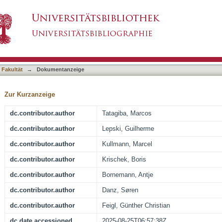
Case Series: A Formula for Surgery and Surg
asiert)
 Fakultät
→
Dokumentanzeige
Zur Kurzanzeige
dc.contributor.author
Tatagiba, Marcos
dc.contributor.author
Lepski, Guilherme
dc.contributor.author
Kullmann, Marcel
dc.contributor.author
Krischek, Boris
dc.contributor.author
Bornemann, Antje
dc.contributor.author
Danz, Søren
dc.contributor.author
Feigl, Günther Christian
dc.date.accessioned
2025-08-25T06:57:38Z