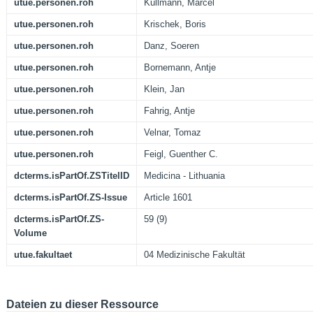
utue.personen.roh
Kullmann, Marcel
utue.personen.roh
Krischek, Boris
utue.personen.roh
Danz, Soeren
utue.personen.roh
Bornemann, Antje
utue.personen.roh
Klein, Jan
utue.personen.roh
Fahrig, Antje
utue.personen.roh
Velnar, Tomaz
utue.personen.roh
Feigl, Guenther C.
dcterms.isPartOf.ZSTitelID
Medicina - Lithuania
dcterms.isPartOf.ZS-Issue
Article 1601
dcterms.isPartOf.ZS-
59 (9)
Volume
utue.fakultaet
04 Medizinische Fakultät
Dateien zu dieser Ressource