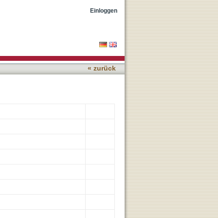
ical Technique
Einloggen
« zurück