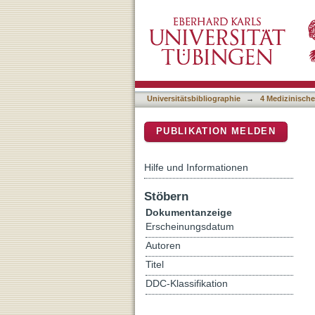
The Brainstem Cavernoma 
DSpace Repositorium (Manakin b
Universitätsbibliographie
→
4 Medizinische
PUBLIKATION MELDEN
Hilfe und Informationen
Stöbern
Dokumentanzeige
Erscheinungsdatum
Autoren
Titel
DDC-Klassifikation