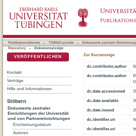
Konfliktfaktor Religion?: der Beitrag der Fri
DSpace Repositorium (Manakin basiert)
Sammelbandes zu Südasien
Publikationsdienste
→
TOBIAS-portale
→
Dokumente zentraler Einrichtunge
Repository
→
Dokumentanzeige
Zur Kurzanzeige
VERÖFFENTLICHEN
dc.contributor.author
W
Kontakt
dc.contributor.author
R
Verträge
O
Hilfe und Informationen
dc.date.accessioned
2
Stöbern
dc.date.available
2
Dokumente zentraler
dc.date.issued
2
Einrichtungen der Universität
und von Partnereinrichtungen
dc.identifier.uri
h
Erscheinungsdatum
dc.identifier.uri
h
Autoren