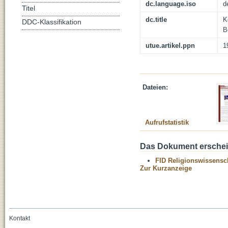
dc.language.iso
d
Titel
dc.title
K
DDC-Klassifikation
B
utue.artikel.ppn
1
Dateien:
Aufrufstatistik
Das Dokument erschein
FID Religionswissensch
Zur Kurzanzeige
Kontakt