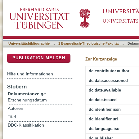
Marius Victorinus und die römische Liturgie
DSpace Repositorium (Manakin basiert)
1,30.31; 2,8
Universitätsbibliographie
→
1 Evangelisch-Theologische Fakultät
→
Dokum
PUBLIKATION MELDEN
Zur Kurzanzeige
dc.contributor.author
Hilfe und Informationen
dc.date.accessioned
Stöbern
dc.date.available
Dokumentanzeige
dc.date.issued
Erscheinungsdatum
Autoren
dc.identifier.issn
Titel
dc.identifier.uri
DDC-Klassifikation
dc.language.iso
dc.publisher