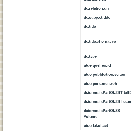
dc.relation.uri
dc.subject.ddc
dc.title
dc.title.alternative
dc.type
utue.quellen.id
utue.publikation.seiten
utue.personen.roh
dcterms.isPartOf.ZSTitelI
dcterms.isPartOf.ZS-Issue
dcterms.isPartOf.ZS-
Volume
utue.fakultaet