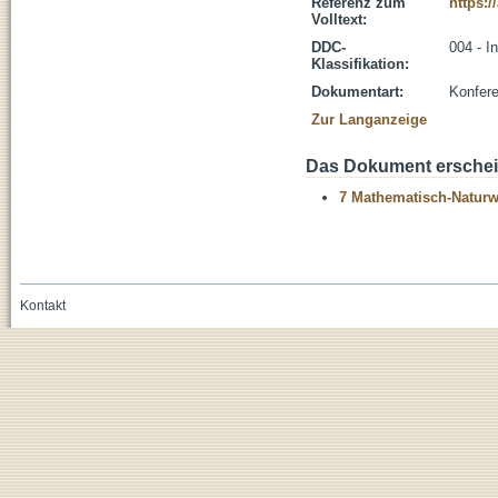
Referenz zum
https:
Volltext:
DDC-
004 - I
Klassifikation:
Dokumentart:
Konfere
Zur Langanzeige
Das Dokument erschein
7 Mathematisch-Naturwi
Kontakt