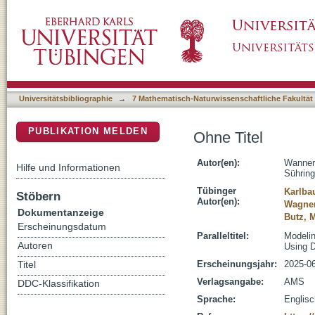
10900/170123
DSpace Repositorium (Manakin basiert)
Universitätsbibliographie
→
7 Mathematisch-Naturwissenschaftliche Fakultät
PUBLIKATION MELDEN
Ohne Titel
Autor(en):
Wanner
Hilfe und Informationen
Sühring
Tübinger
Karlbau
Stöbern
Autor(en):
Wagner
Dokumentanzeige
Butz, M
Erscheinungsdatum
Paralleltitel:
Modelin
Autoren
Using 
Erscheinungsjahr:
2025-0
Titel
Verlagsangabe:
AMS
DDC-Klassifikation
Sprache:
Englisc