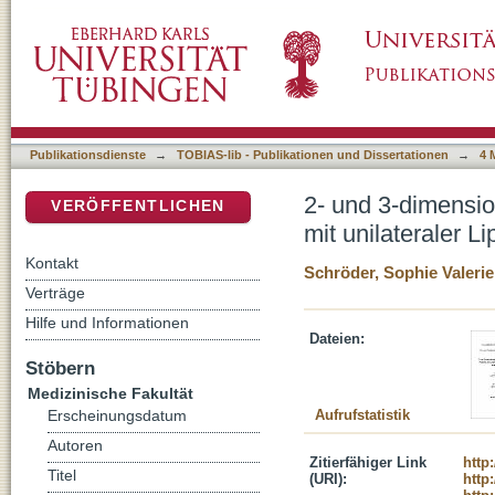
2- und 3-dimensionale Analyse der Naso-Labia
DSpace Repositorium (Manakin basiert)
Kiefer-Gaumenspalte-eine prospektive Analy
Publikationsdienste
→
TOBIAS-lib - Publikationen und Dissertationen
→
4 
2- und 3-dimensio
VERÖFFENTLICHEN
mit unilateraler 
Kontakt
Schröder, Sophie Valerie
Verträge
Hilfe und Informationen
Dateien:
Stöbern
Medizinische Fakultät
Aufrufstatistik
Erscheinungsdatum
Autoren
Zitierfähiger Link
http
Titel
(URI):
http