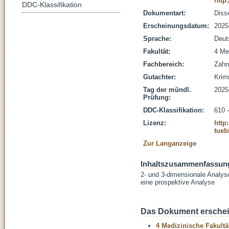
http
DDC-Klassifikation
Dokumentart:
Disse
Erscheinungsdatum:
2025
Sprache:
Deut
Fakultät:
4 Me
Fachbereich:
Zahn
Gutachter:
Krimm
Tag der mündl.
2025
Prüfung:
DDC-Klassifikation:
610 
Lizenz:
http
tueb
Zur Langanzeige
Inhaltszusammenfassun
2- und 3-dimensionale Analyse
eine prospektive Analyse
Das Dokument erschein
4 Medizinische Fakultä