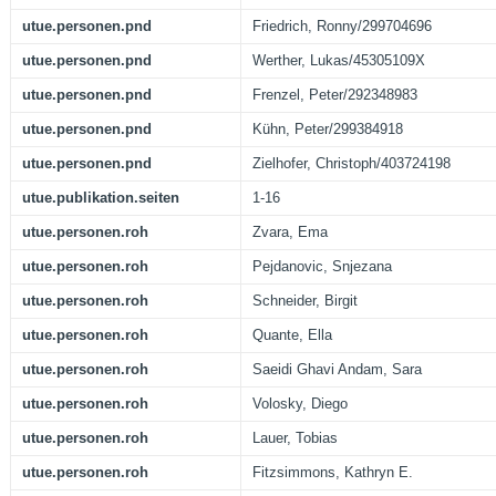
utue.personen.pnd
Friedrich, Ronny/299704696
utue.personen.pnd
Werther, Lukas/45305109X
utue.personen.pnd
Frenzel, Peter/292348983
utue.personen.pnd
Kühn, Peter/299384918
utue.personen.pnd
Zielhofer, Christoph/403724198
utue.publikation.seiten
1-16
utue.personen.roh
Zvara, Ema
utue.personen.roh
Pejdanovic, Snjezana
utue.personen.roh
Schneider, Birgit
utue.personen.roh
Quante, Ella
utue.personen.roh
Saeidi Ghavi Andam, Sara
utue.personen.roh
Volosky, Diego
utue.personen.roh
Lauer, Tobias
utue.personen.roh
Fitzsimmons, Kathryn E.