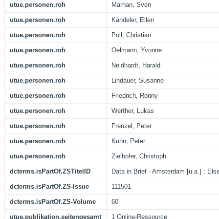
utue.personen.roh
Marhan, Sven
utue.personen.roh
Kandeler, Ellen
utue.personen.roh
Poll, Christian
utue.personen.roh
Oelmann, Yvonne
utue.personen.roh
Neidhardt, Harald
utue.personen.roh
Lindauer, Susanne
utue.personen.roh
Friedrich, Ronny
utue.personen.roh
Werther, Lukas
utue.personen.roh
Frenzel, Peter
utue.personen.roh
Kühn, Peter
utue.personen.roh
Zielhofer, Christoph
dcterms.isPartOf.ZSTitelID
Data in Brief - Amsterdam [u.a.] : Else
dcterms.isPartOf.ZS-Issue
111501
dcterms.isPartOf.ZS-Volume
60
utue.publikation.seitengesamt
1 Online-Ressource