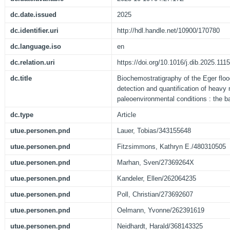
dc.date.issued
2025
dc.identifier.uri
http://hdl.handle.net/10900/170780
dc.language.iso
en
dc.relation.uri
https://doi.org/10.1016/j.dib.2025.111
dc.title
Biochemostratigraphy of the Eger flo
detection and quantification of heavy
paleoenvironmental conditions : the b
dc.type
Article
utue.personen.pnd
Lauer, Tobias/343155648
utue.personen.pnd
Fitzsimmons, Kathryn E./480310505
utue.personen.pnd
Marhan, Sven/27369264X
utue.personen.pnd
Kandeler, Ellen/262064235
utue.personen.pnd
Poll, Christian/273692607
utue.personen.pnd
Oelmann, Yvonne/262391619
utue.personen.pnd
Neidhardt, Harald/368143325