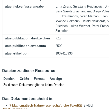
utue.titel.verfasserangabe
Ema Zvara, Snježana Pejdanović, Birg
Sara Saeidi ghavi andam, Diego Volos
E. Fitzsimmons, Sven Marhan, Ellen K
Yvonne Oelmann, Harald Neidhardt, 
Friedrich, Lukas Werther, Peter Frenz
Zielhofer
utue.publikation.abrufzeichen
t017
utue.publikation.swbdatum
2509
utue.artikel.ppn
1937418936
Dateien zu dieser Ressource
Dateien
Größe
Format
Anzeige
Zu diesem Dokument gibt es keine Dateien.
Das Dokument erscheint in:
7 Mathematisch-Naturwissenschaftliche Fakultät
[27488]