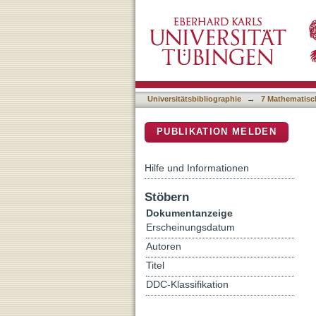
Biochemostratigraphy of t
DSpace Repositorium (Manakin b
heavy metal contamination
Universitätsbibliographie
→
7 Mathematisc
PUBLIKATION MELDEN
Hilfe und Informationen
Stöbern
Dokumentanzeige
Erscheinungsdatum
Autoren
Titel
DDC-Klassifikation