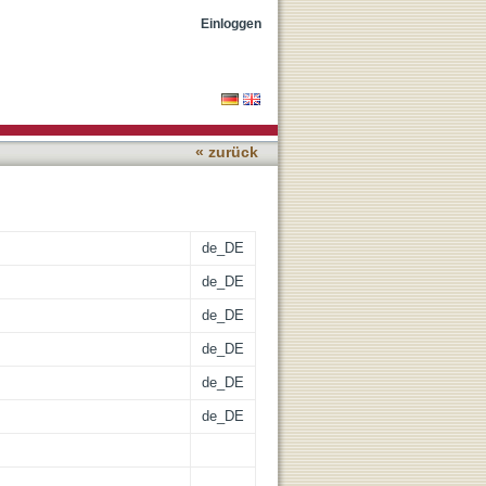
on and quantification of
Einloggen
c dataset
« zurück
de_DE
de_DE
de_DE
de_DE
de_DE
de_DE