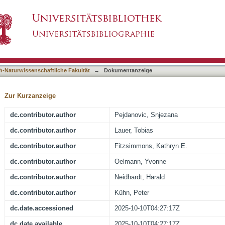
he Eger floodplain (Southern Germany) - detecti
asiert)
 and paleoenvironmental conditions : the basi
h-Naturwissenschaftliche Fakultät
→
Dokumentanzeige
Zur Kurzanzeige
dc.contributor.author
Pejdanovic, Snjezana
dc.contributor.author
Lauer, Tobias
dc.contributor.author
Fitzsimmons, Kathryn E.
dc.contributor.author
Oelmann, Yvonne
dc.contributor.author
Neidhardt, Harald
dc.contributor.author
Kühn, Peter
dc.date.accessioned
2025-10-10T04:27:17Z
dc.date.available
2025-10-10T04:27:17Z