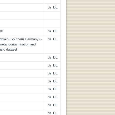
de_DE
501
de_DE
odplain (Southern Germany) -
de_DE
 metal contamination and
asic dataset
de_DE
de_DE
de_DE
de_DE
de_DE
de_DE
de_DE
de_DE