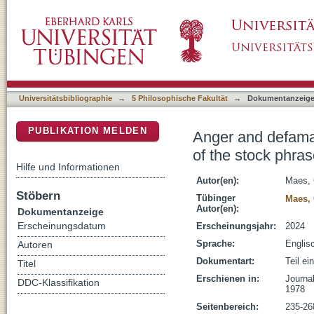
Anger and defamation in the Theravāda Vinay
DSpace Repositorium (Manakin basiert)
(manussā) ujjhāyanti khīyanti vipācenti
Universitätsbibliographie
→
5 Philosophische Fakultät
→
Dokumentanzeig
PUBLIKATION MELDEN
Anger and defamat
of the stock phras
Hilfe und Informationen
Autor(en):
Maes, 
Stöbern
Tübinger
Maes, 
Autor(en):
Dokumentanzeige
Erscheinungsdatum
Erscheinungsjahr:
2024
Sprache:
Englis
Autoren
Dokumentart:
Teil e
Titel
Erschienen in:
Journal
DDC-Klassifikation
1978
Seitenbereich:
235-26